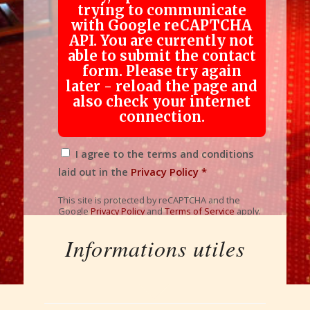
trying to communicate
with Google reCAPTCHA
API. You are currently not
able to submit the contact
form. Please try again
later - reload the page and
also check your internet
connection.
I agree to the terms and conditions
laid out in the
Privacy Policy
*
This site is protected by reCAPTCHA and the
Google
Privacy Policy
and
Terms of Service
apply.
Informations utiles